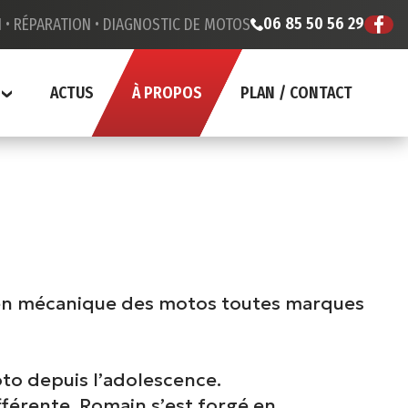
06 85 50 56 29
 •
RÉPARATION •
DIAGNOSTIC DE MOTOS
ACTUS
À PROPOS
PLAN / CONTACT
ien mécanique des motos toutes marques
oto depuis l’adolescence.
fférente, Romain s’est forgé en