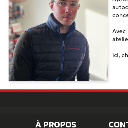
autod
conce
Avec 
ateli
Ici, 
À PROPOS
CON