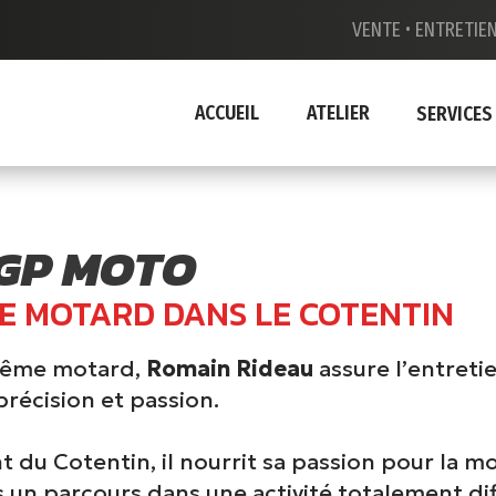
VENTE •
ENTRETIEN
ACCUEIL
ATELIER
SERVICES
 GP MOTO
E MOTARD DANS LE COTENTIN
même motard,
Romain Rideau
assure l’entret
précision et passion.
t du Cotentin, il nourrit sa passion pour la m
 un parcours dans une activité totalement di